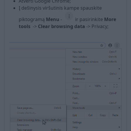
Atverti Google Chrome;
Į dešinysis viršutinis kampe spauskite
piktogramą
Menu
-
ir pasirinkite
More
tools
->
Clear browsing data
-> Privacy;