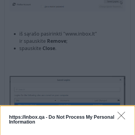
iš sąrašo pasirinkti "www.inbox.lt"
ir spauskite
Remove
;
spauskite
Close
.
https://inbox.qa -
Do Not Process My Personal
Information