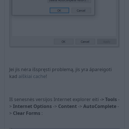
Jei jis nėra išspręsti problemą, jis yra ápareigoti
kad
aiškiai cache
!
Iš senesnės versijos Internet explorer eiti
Tools
-
->
>
Internet Options
->
Content
->
AutoComplete
-
>
Clear Forms
: