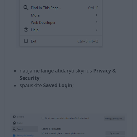
naujame lange atidaryti skyrius
Privacy &
S
ecurity
;
spauskite
Saved Login
;