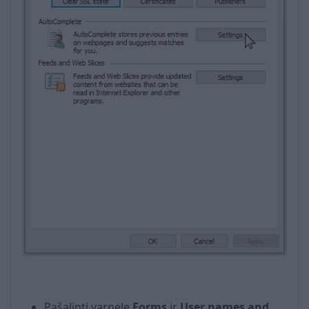
Pašalinti varnele
Forms
ir
User names and